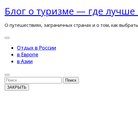
Перейти
Блог о туризме — где лучше
к
содержимому
О путешествиях, заграничных странах и о том, как выбрат
Кнопка
Открыть
Отдых в России
в Европе
в Азии
Кнопка
Закрыть
Поиск
ЗАКРЫТЬ