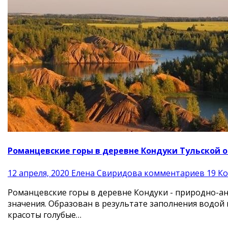
Романцевские горы в деревне Кондуки Тульской о
12 апреля, 2020
Елена Свиридова
комментариев 19
К
Романцевские горы в деревне Кондуки - природно-а
значения. Образован в результате заполнения водой
красоты голубые…