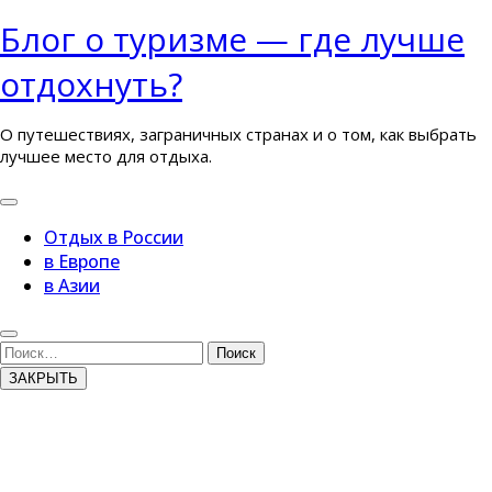
Перейти
Блог о туризме — где лучше
к
отдохнуть?
содержимому
О путешествиях, заграничных странах и о том, как выбрать
лучшее место для отдыха.
Кнопка
Открыть
Отдых в России
в Европе
в Азии
Кнопка
Закрыть
Поиск
ЗАКРЫТЬ