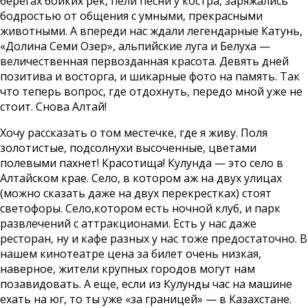
берегах бойких рек, пели песни у костра, заряжались
бодростью от общения с умными, прекрасными
животными. А впереди нас ждали легендарные Катунь,
«Долина Семи Озер», альпийские луга и Белуха —
величественная первозданная красота. Девять дней
позитива и восторга, и шикарные фото на память. Так
что теперь вопрос, где отдохнуть, передо мной уже не
стоит. Снова Алтай!
Хочу рассказать о том местечке, где я живу. Поля
золотистые, подсолнухи высоченные, цветами
полевыми пахнет! Красотища! Кулунда — это село в
Алтайском крае. Село, в котором аж на двух улицах
(можно сказать даже на двух перекрестках) стоят
светофоры. Село,котором есть ночной клуб, и парк
развлечений с аттракционами. Есть у нас даже
ресторан, ну и кафе разных у нас тоже предостаточно. В
нашем кинотеатре цена за билет очень низкая,
наверное, жители крупных городов могут нам
позавидовать. А еще, если из Кулунды час на машине
ехать на юг, то ты уже «за границей» — в Казахстане.