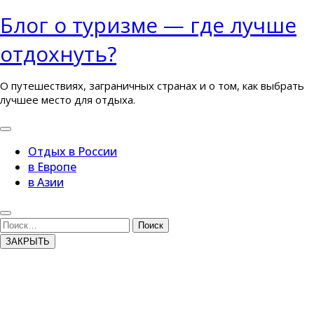
Перейти
Блог о туризме — где лучше
к
отдохнуть?
содержимому
О путешествиях, заграничных странах и о том, как выбрать
лучшее место для отдыха.
Кнопка
Открыть
Отдых в России
в Европе
в Азии
Кнопка
Закрыть
Поиск
ЗАКРЫТЬ