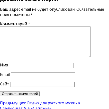
Ваш адрес email не будет опубликован.
Обязательные
поля помечены
*
Комментарий
*
Имя
Email
Сайт
Навигация
Предыдущая:
Отдых для русского мужика
Следующая:
Я в «Сапожке»