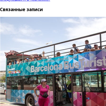
по
Связанные записи
записям