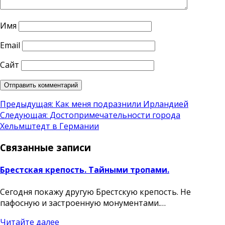
Имя
Email
Сайт
Навигация
Предыдущая:
Как меня подразнили Ирландией
Следующая:
Достопримечательности города
по
Хельмштедт в Германии
записям
Связанные записи
Брестская крепость. Тайными тропами.
Сегодня покажу другую Брестскую крепость. Не
пафосную и застроенную монументами.…
Читайте далее