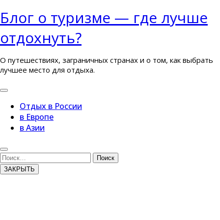
Перейти
Блог о туризме — где лучше
к
отдохнуть?
содержимому
О путешествиях, заграничных странах и о том, как выбрать
лучшее место для отдыха.
Кнопка
Открыть
Отдых в России
в Европе
в Азии
Кнопка
Закрыть
Поиск
ЗАКРЫТЬ