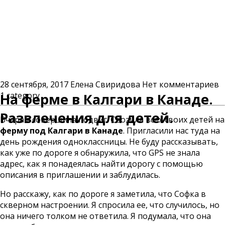
28 сентября, 2017
Елена Свиридова
Нет комментариев
1 category
На ферме в Калгари в Канаде.
Развлечения для детей.
Вчера я совершила подвиг. Свозила всех своих детей на
ферму под Калгари в Канаде
. Пригласили нас туда на
день рождения одноклассницы. Не буду рассказывать,
как уже по дороге я обнаружила, что GPS не знала
адрес, как я понадеялась найти дорогу с помощью
описания в приглашении и заблудилась.
Но расскажу, как по дороге я заметила, что Софка в
скверном настроении. Я спросила ее, что случилось, но
она ничего толком не ответила. Я подумала, что она