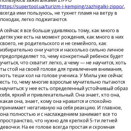
пользуюсь зажигалками ZIPPO
https://supertool.ua/turizm-i-kemping/zazhigalki-zippo/
,
всегда ими пользуюсь, не тухнет пламя на ветру в
походах, легко поджигаются.
А сейчас я все больше удивляюсь тому, как много в
детях уже есть на момент рождения, как много в них
своего, не родительского и не семейного, как
избирательно они учатся и насколько сильно личное
предопределяет то, чему конкретный ребенок будет
учиться, что схватит легко, а чему — не научится, хоть
ты стой на своей голове для привлечения внимания,
хоть теши кол на голове ученика. У Милы уже сейчас
есть то, чему многие взрослые мучительно пытаются
научиться: у нее есть определенный устойчивый образ
себя, яркий и привлекательный. Она знает, кто она,
какая она, знает, кому она нравится и спокойно
принимает негативную на себя реакцию. И главное,
она полностью и с наслаждением занимает все то
пространство, что нужно для крепкой 5-ти летней
девочки. На ее голове всегда простая и скромная