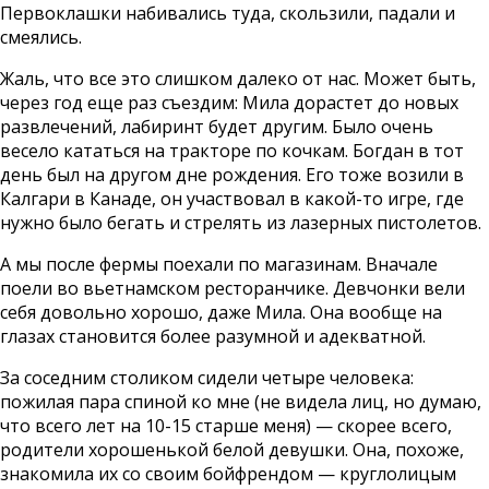
Первоклашки набивались туда, скользили, падали и
смеялись.
Жаль, что все это слишком далеко от нас. Может быть,
через год еще раз съездим: Мила дорастет до новых
развлечений, лабиринт будет другим. Было очень
весело кататься на тракторе по кочкам. Богдан в тот
день был на другом дне рождения. Его тоже возили в
Калгари в Канаде, он участвовал в какой-то игре, где
нужно было бегать и стрелять из лазерных пистолетов.
А мы после фермы поехали по магазинам. Вначале
поели во вьетнамском ресторанчике. Девчонки вели
себя довольно хорошо, даже Мила. Она вообще на
глазах становится более разумной и адекватной.
За соседним столиком сидели четыре человека:
пожилая пара спиной ко мне (не видела лиц, но думаю,
что всего лет на 10-15 старше меня) — скорее всего,
родители хорошенькой белой девушки. Она, похоже,
знакомила их со своим бойфрендом — круглолицым