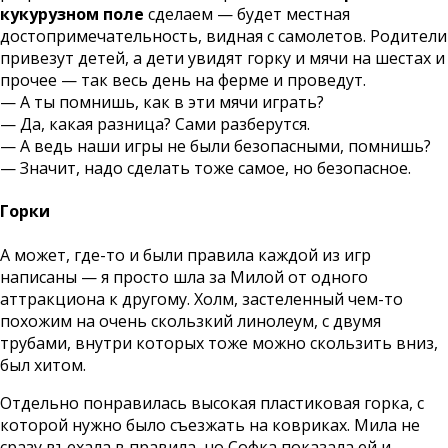
кукурузном поле
сделаем — будет местная
достопримечательность, видная с самолетов. Родители
привезут детей, а дети увидят горку и мячи на шестах и
прочее — так весь день на ферме и проведут.
— А ты помнишь, как в эти мячи играть?
— Да, какая разница? Сами разберутся.
— А ведь наши игры не были безопасными, помнишь?
— Значит, надо сделать тоже самое, но безопасное.
Горки
А может, где-то и были правила каждой из игр
написаны — я просто шла за Милой от одного
аттракциона к другому. Холм, застеленный чем-то
похожим на очень скользкий линолеум, с двумя
трубами, внутри которых тоже можно скользить вниз,
был хитом.
Отдельно понравилась высокая пластиковая горка, с
которой нужно было съезжать на ковриках. Мила не
сразу въехала в правила, но Софка показала ей и