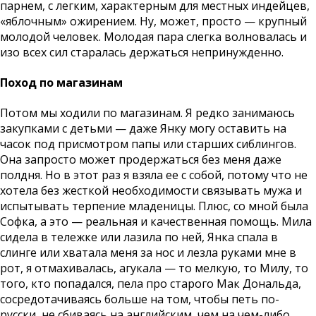
парнем, с легким, характерным для местных индейцев,
«яблочным» ожирением. Ну, может, просто — крупный
молодой человек. Молодая пара слегка волновалась и
изо всех сил старалась держаться непринужденно.
Поход по магазинам
Потом мы ходили по магазинам. Я редко занимаюсь
закупками с детьми — даже Янку могу оставить на
часок под присмотром папы или старших сиблингов.
Она запросто может продержаться без меня даже
полдня. Но в этот раз я взяла ее с собой, потому что не
хотела без жесткой необходимости связывать мужа и
испытывать терпение младеницы. Плюс, со мной была
Софка, а это — реальная и качественная помощь. Мила
сидела в тележке или лазила по ней, Янка спала в
слинге или хватала меня за нос и лезла руками мне в
рот, я отмахивалась, агукала — то мелкую, то Милу, то
того, кто попадался, пела про старого Мак Дональда,
сосредотачиваясь больше на том, чтобы петь по-
русски, не сбиваясь на английским, чем на чем-либо