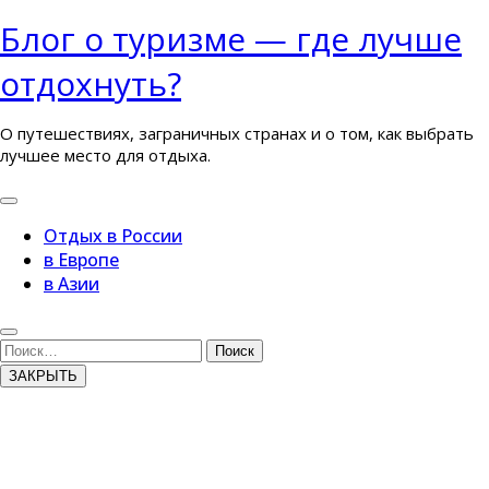
Перейти
Блог о туризме — где лучше
к
отдохнуть?
содержимому
О путешествиях, заграничных странах и о том, как выбрать
лучшее место для отдыха.
Кнопка
Открыть
Отдых в России
в Европе
в Азии
Кнопка
Закрыть
Поиск
ЗАКРЫТЬ