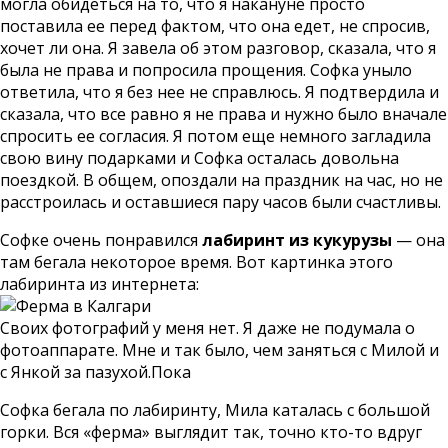
могла обидеться на то, что я накануне просто
поставила ее перед фактом, что она едет, не спросив,
хочет ли она. Я завела об этом разговор, сказала, что я
была не права и попросила прощения. Софка уныло
ответила, что я без нее не справлюсь. Я подтвердила и
сказала, что все равно я не права и нужно было вначале
спросить ее согласия. Я потом еще немного загладила
свою вину подарками и Софка осталась довольна
поездкой. В общем, опоздали на праздник на час, но не
расстроилась и оставшиеся пару часов были счастливы.
Софке очень понравился
лабиринт из кукурузы
— она
там бегала некоторое время. Вот картинка этого
лабиринта из интернета:
Своих фотографий у меня нет. Я даже не подумала о
фотоаппарате. Мне и так было, чем заняться с Милой и
с Янкой за пазухой.Пока
Софка бегала по лабиринту, Мила каталась с большой
горки. Вся «ферма» выглядит так, точно кто-то вдруг