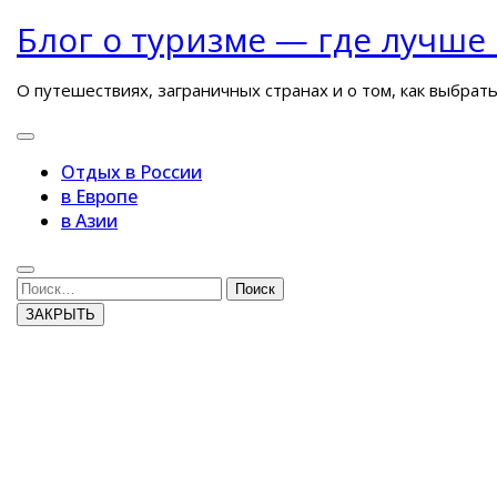
Перейти
Блог о туризме — где лучше
к
содержимому
О путешествиях, заграничных странах и о том, как выбрат
Кнопка
Открыть
Отдых в России
в Европе
в Азии
Кнопка
Закрыть
Поиск
ЗАКРЫТЬ