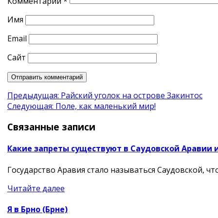
Комментарий
*
Имя
Email
Сайт
Навигация
Предыдущая:
Райский уголок на острове Закинтос
Следующая:
Поле, как маленький мир!
по
Связанные записи
записям
Какие запреты существуют в Саудовской Аравии и
Государство Аравия стало называться Саудовской, ч
Читайте далее
Я в Брно (Брне)