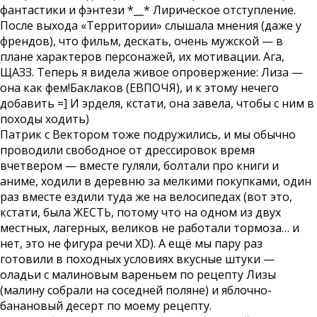
фантастики и фэнтези *__* Лирическое отступление.
После выхода «Территории» слышала мнения (даже у
френдов), что фильм, дескать, очень мужской — в
плане характеров персонажей, их мотивации. Ага,
ЩАЗЗ. Теперь я видела живое опровержение: Лиза —
она как фем!Баклаков (ЕВПОЧЯ), и к этому нечего
добавить =] И эрделя, кстати, она завела, чтобы с ним в
походы ходить)
Патрик с Вектором тоже подружились, и мы обычно
проводили свободное от дрессировок время
вчетвером — вместе гуляли, болтали про книги и
аниме, ходили в деревню за мелкими покупками, один
раз вместе ездили туда же на велосипедах (вот это,
кстати, была ЖЕСТЬ, потому что на одном из двух
местных, лагерных, великов не работали тормоза… и
нет, это не фигура речи XD). А ещё мы пару раз
готовили в походных условиях вкусные штуки —
оладьи с малиновым вареньем по рецепту Лизы
(малину собрали на соседней поляне) и яблочно-
банановый десерт по моему рецепту.