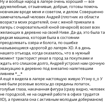
Ну и вообще народ в лагере очень хороший — все
дружелюбные, отзывчивые, добрые, готовы помочь
новчикам вроде меня и советом, и делом. Совершенно
замечательный человек Андрей (плотник из области
возраста моих родителей, они с женой приехали в
лагерь с очаровательной юной овчаркой) возил всех
желающих в деревню на своей Ниве. Да-да, это была та
редкая машина, которая была в состоянии
преодолевать озёра и болота, по ошибке
называющиеся «дорогой до лагеря» XD. А в день
нашего отъезда, когда оказалось, что в нужный
момент тракторист уехал в город за покупками и
ждать его слишком долго, Андрей устроил нам срочную
эвакуацию в деревню под внезапно налетевшим
ливнем *__*
А ещё я видела в лагере настоящую живую Утэну о_о У
неё были розовые волосы до середины лопаток,
голубые глаза, накачанная фигура (сразу видно, человек
не городской, не на сидячей работе в офисе трудится
XD), а приехала она с активным молодым доберманом)