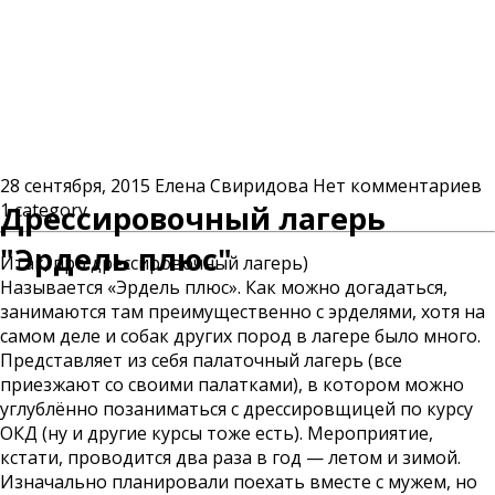
28 сентября, 2015
Елена Свиридова
Нет комментариев
1 category
Дрессировочный лагерь
"Эрдель плюс"
Итак, про дрессировочный лагерь)
Называется «Эрдель плюс». Как можно догадаться,
занимаются там преимущественно с эрделями, хотя на
самом деле и собак других пород в лагере было много.
Представляет из себя палаточный лагерь (все
приезжают со своими палатками), в котором можно
углублённо позаниматься с дрессировщицей по курсу
ОКД (ну и другие курсы тоже есть). Мероприятие,
кстати, проводится два раза в год — летом и зимой.
Изначально планировали поехать вместе с мужем, но