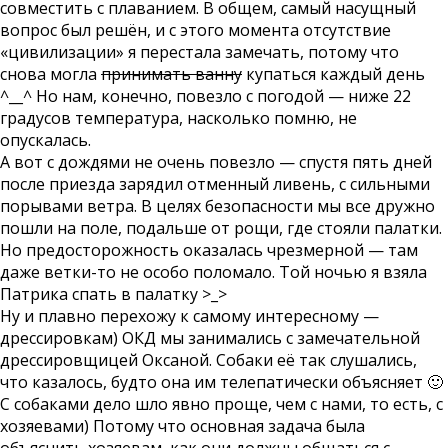
совместить с плаванием. В общем, самый насущный
вопрос был решён, и с этого момента отсутствие
«цивилизации» я перестала замечать, потому что
снова могла
принимать ванну
купаться каждый день
^__^ Но нам, конечно, повезло с погодой — ниже 22
градусов температура, насколько помню, не
опускалась.
А вот с дождями не очень повезло — спустя пять дней
после приезда зарядил отменный ливень, с сильными
порывами ветра. В целях безопасности мы все дружно
пошли на поле, подальше от рощи, где стояли палатки.
Но предосторожность оказалась чрезмерной — там
даже ветки-то не особо поломало. Той ночью я взяла
Патрика спать в палатку >_>
Ну и плавно перехожу к самому интересному —
дрессировкам) ОКД мы занимались с замечательной
дрессировщицей Оксаной. Собаки её так слушались,
что казалось, будто она им телепатически объясняет 🙂
С собаками дело шло явно проще, чем с нами, то есть, с
хозяевами) Потому что основная задача была