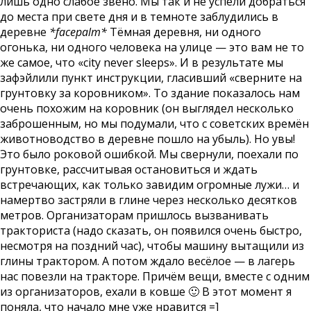
лишь одно слабое звено. Мы так и не успели добраться
до места при свете дня и в темноте заблудились в
деревне
*facepalm*
Тёмная деревня, ни одного
огонька, ни одного человека на улице — это вам не то
же самое, что «city never sleeps». И в результате мы
зафэйлили пункт инструкции, гласивший «сверните на
грунтовку за коровником». То здание показалось нам
очень похожим на коровник (он выглядел несколько
заброшенным, но мы подумали, что с советских времён
животноводство в деревне пошло на убыль). Но увы!
Это было роковой ошибкой. Мы свернули, поехали по
грунтовке, рассчитывая остановиться и ждать
встречающих, как только завидим огромные лужи… и
намертво застряли в глине через несколько десятков
метров. Организаторам пришлось вызванивать
тракториста (надо сказать, он появился очень быстро,
несмотря на поздний час), чтобы машину вытащили из
глины трактором. А потом ждало весёлое — в лагерь
нас повезли на тракторе. Причём вещи, вместе с одним
из организаторов, ехали в ковше 🙂 В этот момент я
поняла, что начало мне уже нравится =]