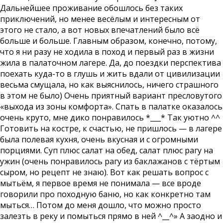
Дальнейшее проживание обошлось без таких
приключений, но менее весёлым и интересным от
этого не стало, а вот новых впечатлений было всё
больше и больше. Главным образом, конечно, потому,
что я ни разу не ходила в поход и первый раз в жизни
жила в палаточном лагере. Да, до поездки перспектива
поехать куда-то в глушь и жить вдали от цивилизации
весьма смущала, но как выяснилось, ничего страшного
в этом не было) Очень приятный вариант пресловутого
«выхода из зоны комфорта». Спать в палатке оказалось
очень круто, мне дико понравилось *___* Так уютно ^^
Готовить на костре, к счастью, не пришлось — в лагере
была полевая кухня, очень вкусная и с огромными
порциями. Суп плюс салат на обед, салат плюс рагу на
ужин (очень понравилось рагу из баклажанов с тёртым
сыром, но рецепт не знаю). Вот как решать вопрос с
мытьём, я первое время не понимала — все вроде
говорили про походную баню, но как конкретно там
мыться… Потом до меня дошло, что можно просто
залезть в реку и помыться прямо в ней ^__^» А заодно и