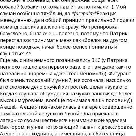
объяснить хозяевам, как они должны общаться с
собакой (собаки-то команды и так понимали…). Мой
случай особенно тяжёлый, да
*facepalm*
Реакция
мееедленная, да и общий принцип правильной подачи
команд освоила далеко не сразу. Но тренировка,
безусловно, была очень полезна, потому что Патрик
перестал воспринимать меня как «брелок на другом
конце поводка», начал более-менее понимать и
слушаться ^^
Ещё мы с ним немного позанимались ЗКС (у Патрика
неплохо пошло для первого раза, его там даже как-то
назвали «рыцарем» и «джентельменом» %)). Фигурант
был очень толковый и умный, и я осознала, насколько
это сложное дело с кучей хитростей, целая наука о_о
Когда я слушала обсуждения на чужих занятиях, с более
высоким уровнем, вообще понимала лишь половину))
А ещё!… А ещё я познакомилась в лагере с совершенно
замечательной девушкой Лизой. Она приехала в
лагерь со своим шестимесячным умничкой-эрделем
Вектором, и у неё потрясающий талант к дрессировке.
А ещё она походница, анимешница, любительница