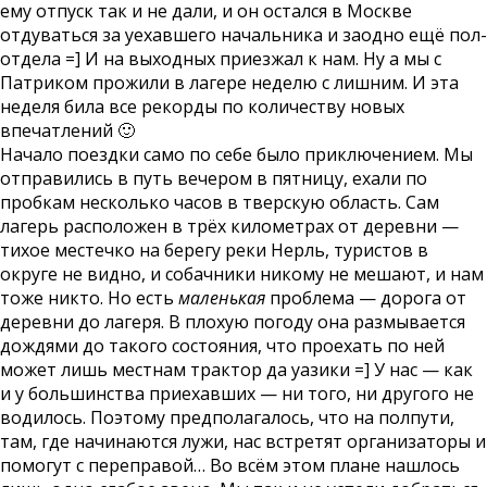
ему отпуск так и не дали, и он остался в Москве
отдуваться за уехавшего начальника и заодно ещё пол-
отдела =] И на выходных приезжал к нам. Ну а мы с
Патриком прожили в лагере неделю с лишним. И эта
неделя била все рекорды по количеству новых
впечатлений 🙂
Начало поездки само по себе было приключением. Мы
отправились в путь вечером в пятницу, ехали по
пробкам несколько часов в тверскую область. Сам
лагерь расположен в трёх километрах от деревни —
тихое местечко на берегу реки Нерль, туристов в
округе не видно, и собачники никому не мешают, и нам
тоже никто. Но есть
маленькая
проблема — дорога от
деревни до лагеря. В плохую погоду она размывается
дождями до такого состояния, что проехать по ней
может лишь местнам трактор да уазики =] У нас — как
и у большинства приехавших — ни того, ни другого не
водилось. Поэтому предполагалось, что на полпути,
там, где начинаются лужи, нас встретят организаторы и
помогут с переправой… Во всём этом плане нашлось