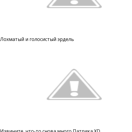
Лохматый и голосистый эрдель
Извините, что-то снова много Патрика XD