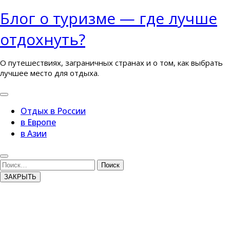
Перейти
Блог о туризме — где лучше
к
отдохнуть?
содержимому
О путешествиях, заграничных странах и о том, как выбрать
лучшее место для отдыха.
Кнопка
Открыть
Отдых в России
в Европе
в Азии
Кнопка
Закрыть
Поиск
ЗАКРЫТЬ