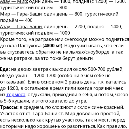
Азау — Мир:
один день — 1800, полдня (с 12:00) — 1200,
туристический подъём — 800
Мир — Гара-Баши:
один день — 800, туристический
подъём — 400
Азау — Гара-Баши:
один день — 2200, полдня — 1400,
туристический подъём — 1000
Кроме того, на ратраке или снегоходе можно подняться
до скал Пастухова (
4800 м!
). Надо учитывать, что если
вы спускаетесь обратно не на лыжах/сноуборде, а так
же на ратраке, за это тоже берут деньги.
Еда:
на двоих завтрак выходил около 500-700 рублей,
обедо-ужин — 1200-1700 (особо ни в чём себе не
отказывая). Ели в основном 2 раза в день, т.к. катались
до 16:00, в остальное время пили всегда горячий чаек
из
термоса
, отдыхали, приходили в себя, и потом, часов
в 5-6 кушали, и этого хватало до утра.
Трассы:
в среднем, по сложности склон сине-красный.
Участок от ст. Гара-Баши ст. Мир довольно простой,
есть несколько как крутых участков, так и мест, перед
которыми надо хорошенько разогнаться. Как правило,