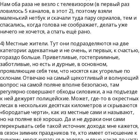
Нам оба раза не везло с телевизором (в первый раз
ловилось 5 каналов, в этот 2), поэтому взяли
маленький нетбук и скачали туда пару сериалов, тем и
спасались, когда голова не соображает, делать уже
ничего не хочется, а спать ещё рано.
4) Местные жители. Тут они подразделяются на две
категории: адекватные и не очень, и первых, к счастью,
гораздо больше. Приветливые, гостеприимные,
заботливые, но есть и дурные, в основном,
проявляющие себя тем, что носятся как угорелые по
склонам. Отвечаю на самый щекотливый и волнующий
вопрос: на самой поляне вполне безопасно, там
регулярно совершают обходы силовики, а на подъезде
к ней дежурят полицейские. Может, где-то в окрестных
лесах в нескольких десятках километров и скрываются
«бородатые черти», как из местные сами и называют,
но на поляне всё хорошо. Да и не дураки они сами
перекрывать себе такой источник дохода: мне кажется,
в сезон зимних праздников те, кто имеет отношение к
туризму, могут купаться в золоте, и явно какая-то часть