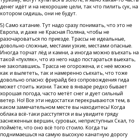
денег идёт и на нехорошие цели, так что пилить сук, на
котором сидишь, они не будут.
5) Само катание. Тут надо сразу понимать, что это не
Европа, и даже не Красная Поляна, чтобы не
разочароваться по приезде. Трассы не идеальные,
довольно сложные, местами узкие, местами опасные.
Иногда торчат лёд и камни, а иногда можно въехать на
такой «пухляк», что из него надо постараться выехать,
не закопавшись. Трасса не огорожена, и с неё можно
как и вылететь, так и намеренно съехать, что тоже
довольно опасно: фрирайд без сопровождения гида
может стоить жизни. Также в январе редко бывает
хорошая погода, часто метёт снег и дует сильный
ветер. Но! Все эти недостатки перекрываются тем, в
каком замечательном месте вы находитесь! Когда
облака всё-таки расступятся и вы увидите гряду
заснеженных вершин, суровых, неприступных Скал, то
поймёте, что оно всё того стоило. Когда ты
поднимаешься на самую высокую канатную дорогу