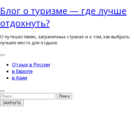
Перейти
Блог о туризме — где лучше
к
отдохнуть?
содержимому
О путешествиях, заграничных странах и о том, как выбрать
лучшее место для отдыха.
Кнопка
Открыть
Отдых в России
в Европе
в Азии
Кнопка
Закрыть
Поиск
ЗАКРЫТЬ