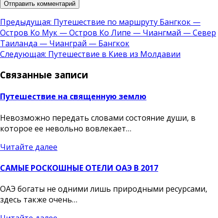
Навигация
Предыдущая:
Путешествие по маршруту Бангкок —
Остров Ко Мук — Остров Ко Липе — Чиангмай — Север
по
Таиланда — Чианграй — Бангкок
записям
Следующая:
Путешествие в Киев из Молдавии
Связанные записи
Путешествие на священную землю
Невозможно передать словами состояние души, в
которое ее невольно вовлекает…
Читайте далее
САМЫЕ РОСКОШНЫЕ ОТЕЛИ ОАЭ В 2017
ОАЭ богаты не одними лишь природными ресурсами,
здесь также очень…